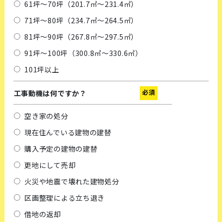
61坪～70坪（201.7㎡～231.4㎡）
71坪～80坪（234.7㎡～264.5㎡）
81坪～90坪（267.8㎡～297.5㎡）
91坪～100坪（300.8㎡～330.6㎡）
101坪以上
必須
工事動機は何ですか？
空き家の処分
現在住んでいる建物の建替
購入予定の建物の建替
更地にして売却
火災や地震で壊れた建物処分
区画整理による立ち退き
借地の返却